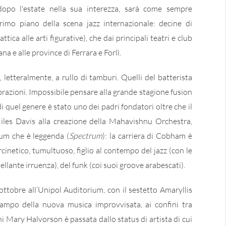
dopo l'estate nella sua interezza, sarà come sempre
imo piano della scena jazz internazionale: decine di
tica alle arti figurative), che dai principali teatri e club
a e alle province di Ferrara e Forlì.
 letteralmente, a rullo di tamburi. Quelli del batterista
lebrazioni. Impossibile pensare alla grande stagione fusion
 quel genere è stato uno dei padri fondatori oltre che il
Miles Davis alla creazione della Mahavishnu Orchestra,
lbum che è leggenda (
Spectrum
): la carriera di Cobham è
rcinetico, tumultuoso, figlio al contempo del jazz (con le
ellante irruenza), del funk (coi suoi groove arabescati).
ttobre all’Unipol Auditorium, con il sestetto Amaryllis
campo della nuova musica improvvisata, ai confini tra
ni Mary Halvorson è passata dallo status di artista di cui