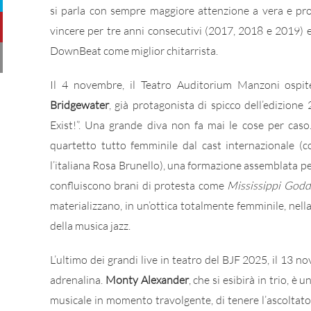
si parla con sempre maggiore attenzione a vera e pro
vincere per tre anni consecutivi (2017, 2018 e 2019) e
DownBeat come miglior chitarrista.
Il 4 novembre, il Teatro Auditorium Manzoni ospit
Bridgewater
, già protagonista di spicco dell’edizion
Exist!”. Una grande diva non fa mai le cose per cas
quartetto tutto femminile dal cast internazionale (c
l’italiana Rosa Brunello), una formazione assemblata per
confluiscono brani di protesta come
Mississippi God
materializzano, in un’ottica totalmente femminile, nella
della musica jazz.
L’ultimo dei grandi live in teatro del BJF 2025, il 13 
adrenalina.
Monty Alexander
, che si esibirà in trio, è
musicale in momento travolgente, di tenere l’ascoltator