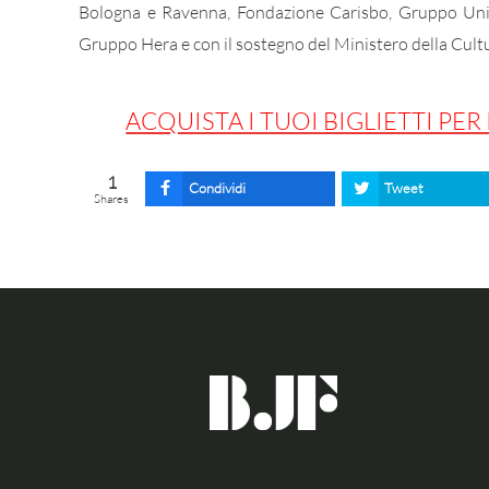
Bologna e Ravenna, Fondazione Carisbo, Gruppo Unip
Gruppo Hera e con il sostegno del Ministero della Cultura
ACQUISTA I TUOI BIGLIETTI PER
1
Condividi
Tweet
Shares