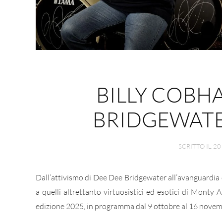
BILLY COBH
BRIDGEWATE
SCRITTO IL
20
Dall’attivismo di Dee Dee Bridgewater all’avanguardia 
a quelli altrettanto virtuosistici ed esotici di Monty A
edizione 2025, in programma dal 9 ottobre al 16 novem