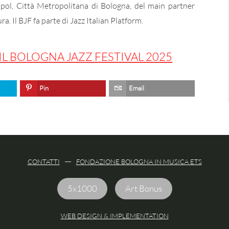
ol, Città Metropolitana di Bologna, del main partner
. Il BJF fa parte di Jazz Italian Platform.
 IL BOLOGNA JAZZ FESTIVAL 2025
Pin
Email
CONTATTI
FONDAZIONE BOLOGNA IN MUSICA ETS
5x1000
Art Bonus
WEB DESIGN & IMPLEMENTATION