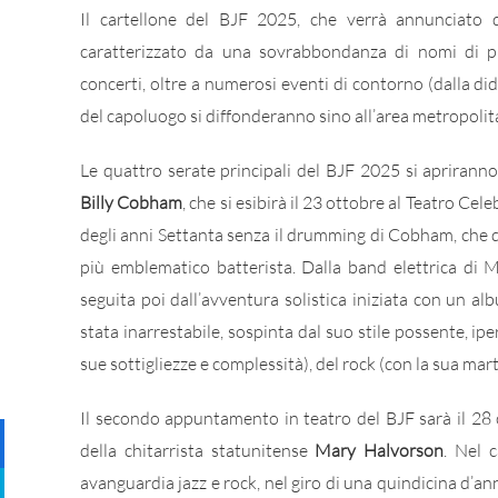
Il cartellone del BJF 2025, che verrà annunciato 
caratterizzato da una sovrabbondanza di nomi di pr
concerti, oltre a numerosi eventi di contorno (dalla didat
del capoluogo si diffonderanno sino all’area metropolitan
Le quattro serate principali del BJF 2025 si apriranno,
Billy Cobham
, che si esibirà il 23 ottobre al Teatro Ce
degli anni Settanta senza il drumming di Cobham, che di
più emblematico batterista. Dalla band elettrica di 
seguita poi dall’avventura solistica iniziata con un a
stata inarrestabile, sospinta dal suo stile possente, ipe
sue sottigliezze e complessità), del rock (con la sua mart
Il secondo appuntamento in teatro del BJF sarà il 28 o
della chitarrista statunitense
Mary Halvorson
. Nel 
avanguardia jazz e rock, nel giro di una quindicina d’an