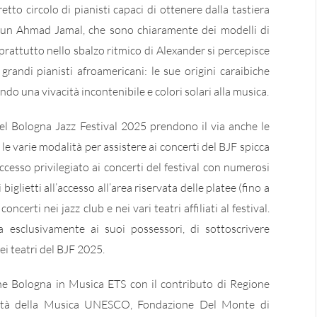
retto circolo di pianisti capaci di ottenere dalla tastiera
i un Ahmad Jamal, che sono chiaramente dei modelli di
prattutto nello sbalzo ritmico di Alexander si percepisce
randi pianisti afroamericani: le sue origini caraibiche
do una vivacità incontenibile e colori solari alla musica.
del Bologna Jazz Festival 2025 prendono il via anche le
 le varie modalità per assistere ai concerti del BJF spicca
ccesso privilegiato ai concerti del festival con numerosi
biglietti all’accesso all’area riservata delle platee (fino a
ncerti nei jazz club e nei vari teatri affiliati al festival.
a esclusivamente ai suoi possessori, di sottoscrivere
ei teatri del BJF 2025.
one Bologna in Musica ETS con il contributo di Regione
ttà della Musica UNESCO, Fondazione Del Monte di