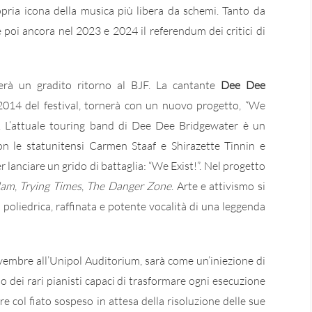
pria icona della musica più libera da schemi. Tanto da
 poi ancora nel 2023 e 2024 il referendum dei critici di
erà un gradito ritorno al BJF. La cantante
Dee Dee
e 2014 del festival, tornerà con un nuovo progetto, “We
o. L’attuale touring band di Dee Dee Bridgewater è un
on le statunitensi Carmen Staaf e Shirazette Tinnin e
 lanciare un grido di battaglia: “We Exist!”. Nel progetto
dam
,
Trying Times
,
The Danger Zone
. Arte e attivismo si
 poliedrica, raffinata e potente vocalità di una leggenda
novembre all’Unipol Auditorium, sarà come un’iniezione di
 uno dei rari pianisti capaci di trasformare ogni esecuzione
e col fiato sospeso in attesa della risoluzione delle sue