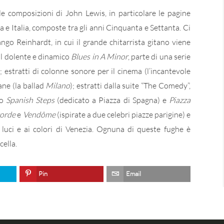
le composizioni di John Lewis, in particolare le pagine
a e Italia, composte tra gli anni Cinquanta e Settanta. Ci
go Reinhardt, in cui il grande chitarrista gitano viene
 il dolente e dinamico
Blues in A Minor
, parte di una serie
; estratti di colonne sonore per il cinema (l’incantevole
iane (la ballad
Milano
); estratti dalla suite “The Comedy”,
no
Spanish Steps
(dedicato a Piazza di Spagna) e
Piazza
orde
e
Vendôme
(ispirate a due celebri piazze parigine) e
le luci e ai colori di Venezia. Ognuna di queste fughe è
ella.
Pin
Email