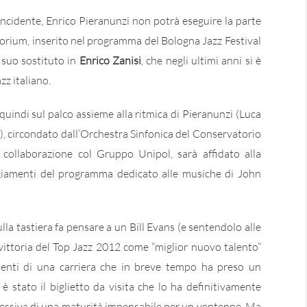
cidente, Enrico Pieranunzi non potrà eseguire la parte
torium, inserito nel programma del Bologna Jazz Festival
 suo sostituto in
Enrico Zanisi
, che negli ultimi anni si è
z italiano.
quindi sul palco assieme alla ritmica di Pieranunzi (Luca
), circondato dall’Orchestra Sinfonica del Conservatorio
n collaborazione col Gruppo Unipol, sarà affidato alla
ngiamenti del programma dedicato alle musiche di John
lla tastiera fa pensare a un Bill Evans (e sentendolo alle
vittoria del Top Jazz 2012 come “miglior nuovo talento”
menti di una carriera che in breve tempo ha preso un
è stato il biglietto da visita che lo ha definitivamente
pressiva di una maturità impensabile per un ventenne. Ma