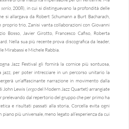
 serio
, 2008), in cui si distinguevano la profondità delle
che si allargava da Robert Schumann a Burt Bacharach,
n proprio trio, Zanisi vanta collaborazioni con Giovanni
zio Bosso, Javier Girotto, Francesco Cafiso, Roberta
d. Nella sua più recente prova discografica da leader,
ele Mirabassi e Michele Rabbia.
gna Jazz Festival gli fornirà la cornice più sontuosa,
a jazz, per poter intrecciare in un percorso unitario la
 emergerà un’affascinante narrazione in movimento dalla
di John Lewis (
ergo
del Modern Jazz Quartet) arrangiate
ur prelevando dal repertorio del gruppo che per primo ha
tica e risultati passati alla storia, Corcella evita ogni
 piano più universale, meno legato all’esperienza da cui