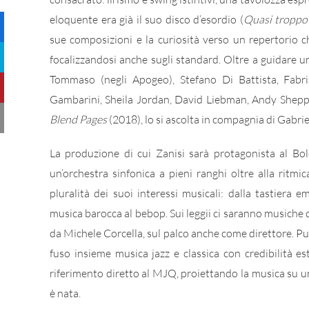
eloquente era già il suo disco d’esordio (
Quasi troppo
sue composizioni e la curiosità verso un repertorio 
focalizzandosi anche sugli standard. Oltre a guidare u
Tommaso (negli Apogeo), Stefano Di Battista, Fabri
Gambarini, Sheila Jordan, David Liebman, Andy Sheppar
Blend Pages
(2018), lo si ascolta in compagnia di Gabri
La produzione di cui Zanisi sarà protagonista al Bolo
un’orchestra sinfonica a pieni ranghi oltre alla ritmic
pluralità dei suoi interessi musicali: dalla tastiera
musica barocca al bebop. Sui leggii ci saranno musiche 
da Michele Corcella, sul palco anche come direttore. P
fuso insieme musica jazz e classica con credibilità este
riferimento diretto al MJQ, proiettando la musica su un
è nata.