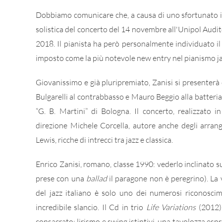
Dobbiamo comunicare che, a causa di uno sfortunato in
solistica del concerto del 14 novembre all'Unipol Audi
2018. Il pianista ha però personalmente individuato il
imposto come la più notevole new entry nel pianismo jaz
Giovanissimo e già pluripremiato, Zanisi si presenterà 
Bulgarelli al contrabbasso e Mauro Beggio alla batteria
“G. B. Martini” di Bologna. Il concerto, realizzato i
direzione Michele Corcella, autore anche degli arra
Lewis, ricche di intrecci tra jazz e classica.
Enrico Zanisi, romano, classe 1990: vederlo inclinato su
prese con una
ballad
il paragone non è peregrino). La 
del jazz italiano è solo uno dei numerosi riconosci
incredibile slancio. Il Cd in trio
Life Variations
(2012) 
consacrato: lirismo e swing istintivi, una tavolozza es